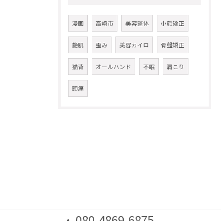
漫画
高崎市
美容整体
小顔矯正
艶肌
歪み
美容カイロ
骨盤矯正
猫背
オールハンド
不眠
肩こり
頭痛
080-4869-6875