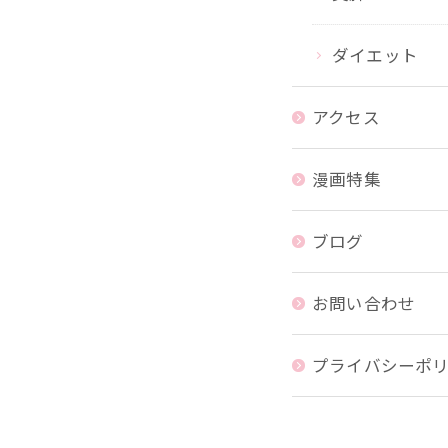
ダイエット
アクセス
漫画特集
ブログ
お問い合わせ
プライバシーポ