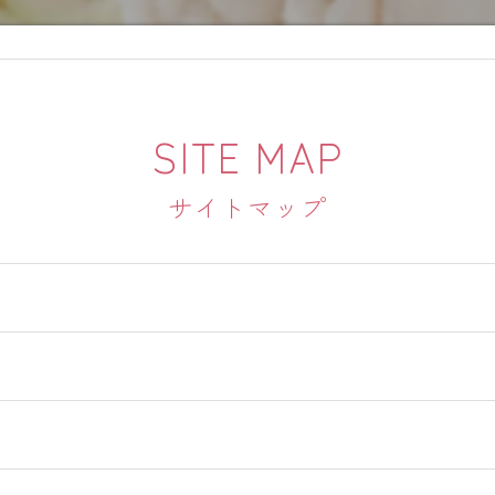
SITE MAP
サイトマップ