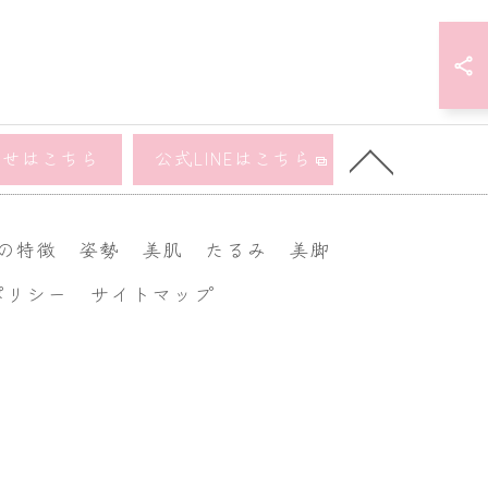
わせはこちら
公式LINEはこちら
の特徴
姿勢
美肌
たるみ
美脚
ポリシー
サイトマップ