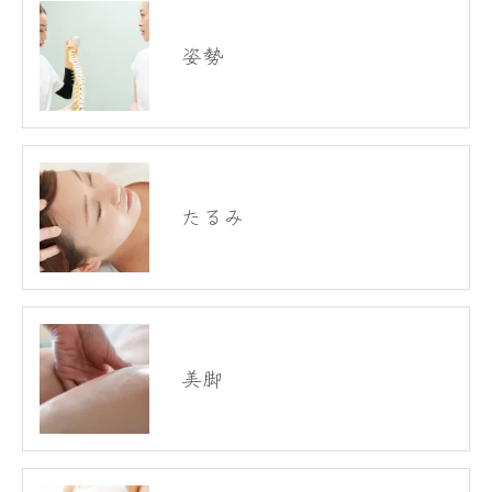
姿勢
たるみ
美脚