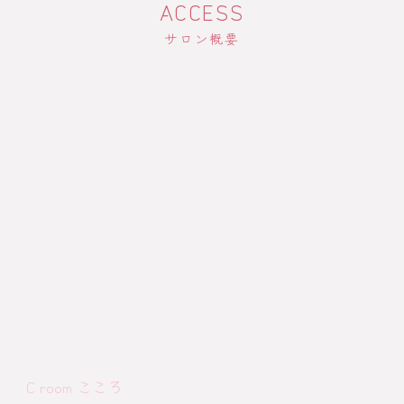
ACCESS
サロン概要
C room こころ