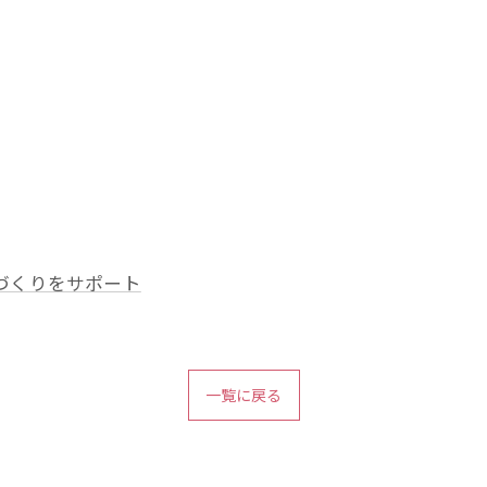
づくりをサポート
一覧に戻る