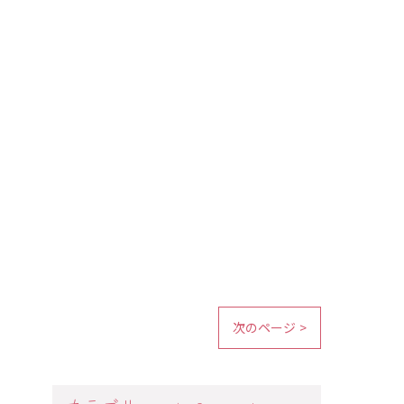
次のページ >