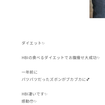
ダイエット✨
HBIの食べるダイエットでお腹痩せ大成功✨
一年前に
パツパツだったズボンがブカブカに💕
HBI凄いです✨
感動🥹✨