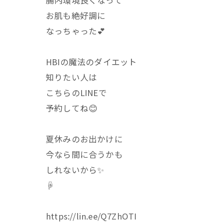
お肌も絶好調に
なっちゃった💕
HBIの魔法のダイエット
知りたい人は
こちらのLINEで
予約してね😊
夏休みのお出かけに
今なら間に合うかも
しれないから✨
☟
https://lin.ee/Q7ZhOTI