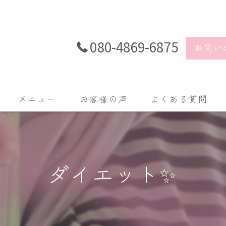
080-4869-6875
お問い
メニュー
お客様の声
よくある質問
ダイエット✨