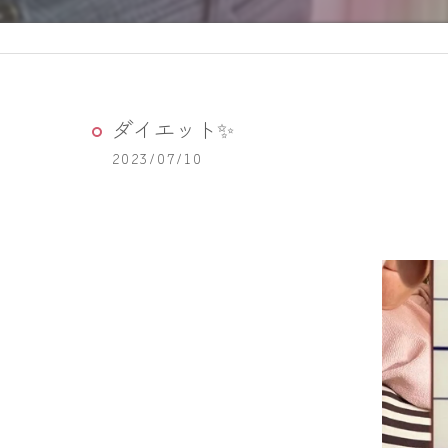
ダイエット✨
2023/07/10